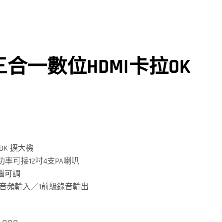
三合一數位HDMI卡拉OK
OK 擴大機
)高功率可接12吋4支PA喇叭
電腦可調
字音頻輸入／1前級錄音輸出