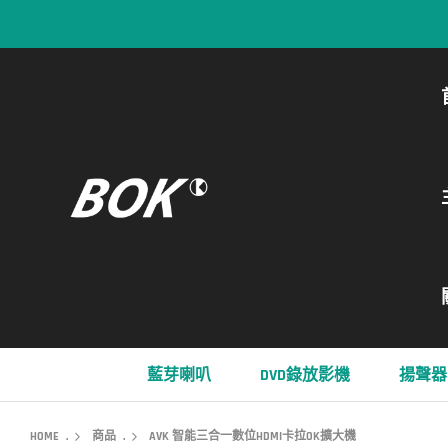
藍芽喇叭
DVD錄放影機
揚聲器
HOME
.
商品
.
AVK 智能三合一數位HDMI卡拉OK擴大機