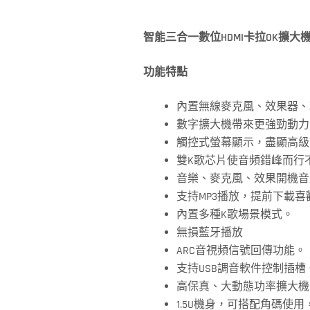
智能三合一數位HDMI卡拉OK擴大
功能特點
內置無線麥克風、效果器、
數字擴大機帶來更強勁動力
觸控式螢幕顯示，盡顯高級
雙K歌芯片使音頻錯峰而行
音樂、麥克風、效果開機音
支持MP3播放，提前下載
內置多種K歌場景模式。
無損藍牙播放
ARC音視頻信號回傳功能。
支持USB調音軟件控制插槽
高保真、大動態功率擴大機
1.5U機身，可搭配角碼使