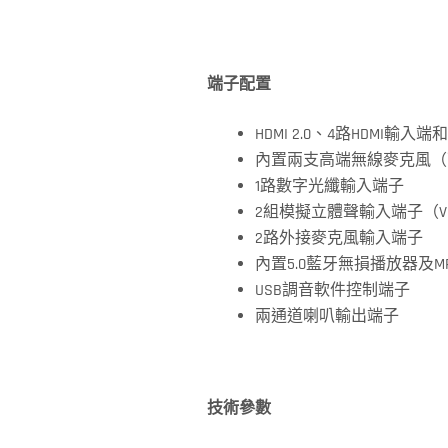
端子配置
HDMI 2.0、4路HDMI輸入端
內置兩支高端無線麥克風（
1路數字光纖輸入端子
2組模擬立體聲輸入端子（VO
2路外接麥克風輸入端子
內置5.0藍牙無損播放器及M
USB調音軟件控制端子
兩通道喇叭輸出端子
技術參數