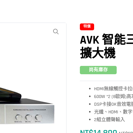
特價
AVK 智能
擴大機
尚有庫存
HDMI無線觸控卡拉
600W *2 (8歐姆
DSP卡接OK音效
光纖、HDMI、數
2組立體聲輸入