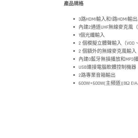
產品規格
3路HDMI輸入和1路HDMI輸
內建2通道UHF無線麥克風
1個光纖輸入
2 個模擬立體聲輸入（VOD、
2 個額外的無線麥克風輸入
內建0藍牙無損播放和MP3
USB連接電腦軟體控制機器
2路專業音箱輸出
600W+600W(主頻道)(8Ω EIA