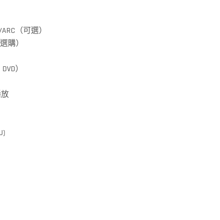
出/ARC（可選）
（選購）
DVD）
播放
J)