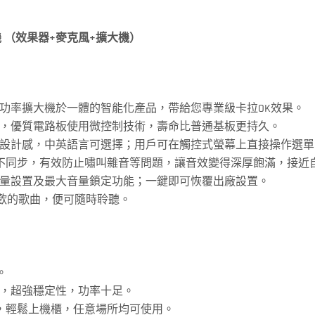
機
（
效果器+麥克風+擴大機
）
功率擴大機於一體的智能化產品，帶給您專業級卡拉OK效果。
，優質電路板使用微控制技術，壽命比普通基板更持久。
設計感，中英語言可選擇；用戶可在觸控式螢幕上直接操作選單
不同步，有效防止嘯叫雜音等問題，讓音效變得深厚飽滿，接近
量設置及最大音量鎖定功能；一鍵即可恢覆出廠設置。
喜歡的歌曲，便可隨時聆聽。
。
，超強穩定性，功率十足。
用，輕鬆上機櫃，任意場所均可使用。