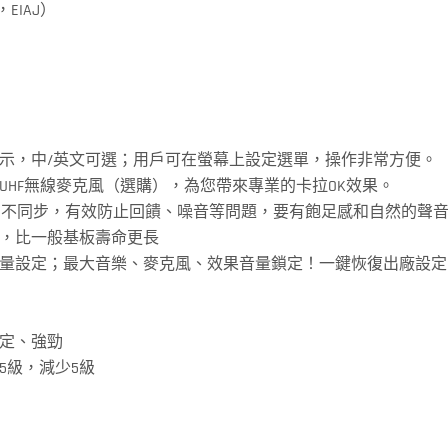
，EIAJ）
示，中/英文可選；用戶可在螢幕上設定選單，操作非常方便。
UHF無線麥克風（選購），為您帶來專業的卡拉OK效果。
、不同步，有效防止回饋、噪音等問題，要有飽足感和自然的聲
，比一般基板壽命更長
量設定；最大音樂、麥克風、效果音量鎖定！一鍵恢復出廠設定
定、強勁
5級，減少5級