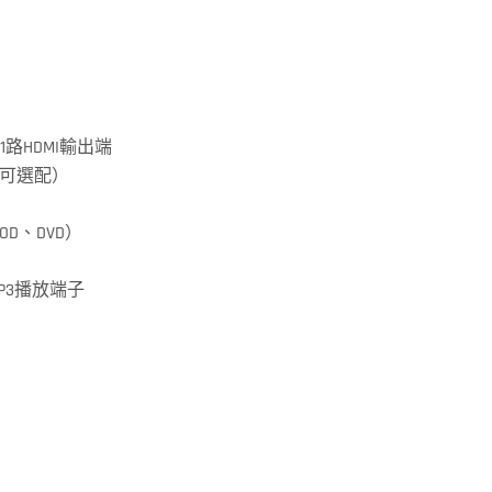
和1路HDMI輸出端
可選配）
D、DVD）
P3播放端子