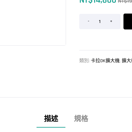
NT$
14,800
NT$
1
-
+
類別:
卡拉OK擴大機
,
擴大
描述
規格