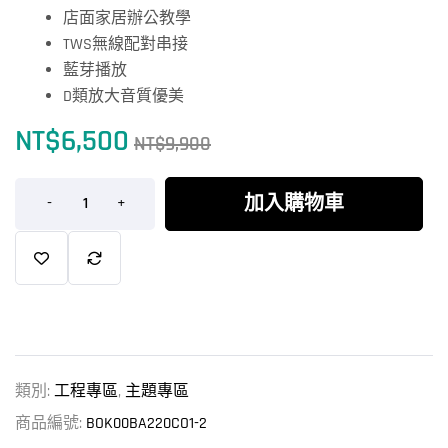
店面家居辦公教學
TWS無線配對串接
藍芽播放
D類放大音質優美
NT$
6,500
NT$
9,900
加入購物車
-
+
類別:
工程專區
,
主題專區
商品編號:
BOK00BA220CO1-2