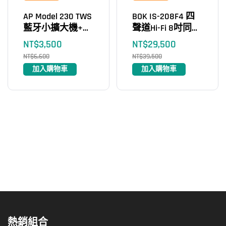
AP Model 230 TWS
BOK IS-208F4 四
藍牙小擴大機+
聲道Hi-Fi 8吋同軸
IW-106 6.5吋嵌入
藍牙吸頂喇叭
NT$
3,500
NT$
29,500
式喇叭（2支）
4×100Ｗ
NT$
6,600
NT$
39,500
送!!MKL N60(20米)
加入購物車
加入購物車
喇叭線
熱銷組合