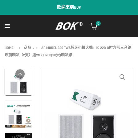
歡迎來到BOK
0
HOME
.
商品
.
AP MODEL 230 TWS藍牙小擴大機+ IK-228 8吋方形三音路
崁頂喇叭（2支）送!!MKL N60(20米)喇叭線