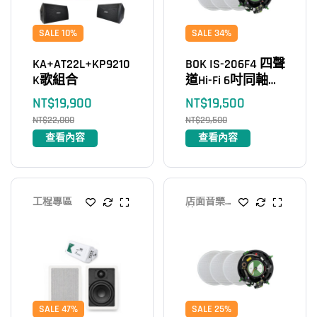
SALE 10%
SALE 34%
KA+AT22L+KP9210
BOK IS-206F4 四聲
K歌組合
道Hi-Fi 6吋同軸藍
牙吸頂喇叭4×80
NT$
19,900
NT$
19,500
Ｗ
NT$
22,000
NT$
29,500
查看內容
查看內容
工程專區
店面音樂系
統
SALE 47%
SALE 25%