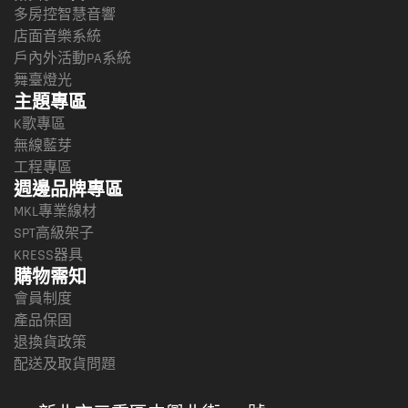
多房控智慧音響
店面音樂系統
戶內外活動PA系統
舞臺燈光
主題專區
K歌專區
無線藍芽
工程專區
週邊品牌專區
MKL專業線材
SPT高級架子
KRESS器具
購物需知
會員制度
產品保固
退換貨政策
配送及取貨問題