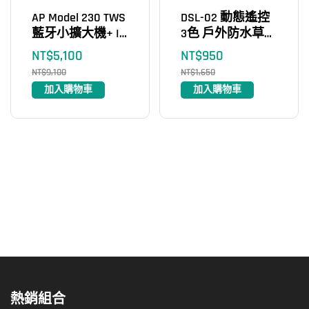
AP Model 230 TWS
DSL-02 動態遙控
藍牙小擴大機+ IF-
3色 戶外防水草坪
104 4吋室內戶外
激光燈
NT$
5,100
NT$
950
高壓二用喇叭（2
NT$
9,100
NT$
1,650
支）
加入購物車
加入購物車
熱銷組合