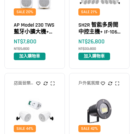
SALE 20%
SALE 21%
AP Model 230 TWS
SH2R 智能多房間
藍牙小擴大機+
中控主機+ IF-106
PL-906W 戶外防
6.5吋室內戶外高
NT$
7,800
NT$
26,800
水喇叭（2支）
壓二用喇叭（8
NT$
9,800
NT$
33,800
支）
加入購物車
加入購物車
店面音樂系
戶外氣氛燈
統
SALE 44%
SALE 42%