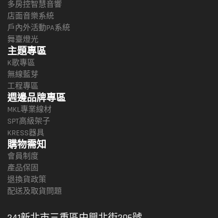
多房控智慧音響
店面音樂系統
戶內外活動PA系統
舞臺燈光
主題專區
K歌專區
無線藍芽
工程專區
週邊品牌專區
MKL專業線材
SPT高級架子
KRESS器具
購物需知
會員制度
產品保固
退換貨政策
配送及取貨問題