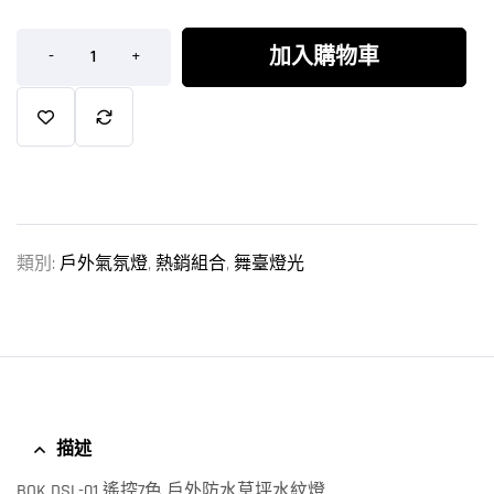
加入購物車
-
+
類別:
戶外氣氛燈
,
熱銷組合
,
舞臺燈光
描述
BOK DSL-01 遙控7色 戶外防水草坪水紋燈