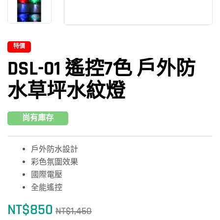
特價
DSL-01 遙控7色 戶外防
水草坪水紋燈
尚有庫存
戶外防水設計
彩色氛圍效果
國際電壓
全能遙控
NT$
850
NT$
1,450