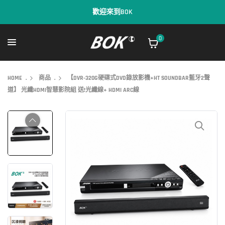
歡迎來到BOK
0
HOME
.
商品
.
【DVR-320G硬碟式DVD錄放影機+HT SOUNDBAR藍牙2聲
道】 光纖HDMI智慧影院組 送!光纖線+ HDMI ARC線