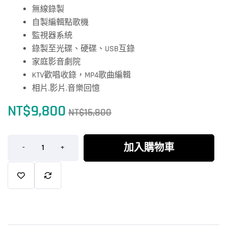
無線錄製
自製編輯點歌機
監視器系統
錄製至光碟、硬碟、USB互錄
家庭影音劇院
KTV歡唱收錄，MP4歌曲編輯
相片.影片.音樂回憶
NT$
9,800
NT$
15,800
加入購物車
-
+