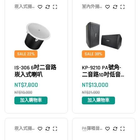
崁入式揚聲
室內外揚聲
器
器
SALE 22%
SALE 38%
IS-306 6吋二音路
KP-9210 PA號角-
崁入式喇叭
二音路10吋低音
單體
NT$
7,800
NT$
13,000
NT$
10,000
NT$
21,000
加入購物車
加入購物車
崁入式揚聲
PA彈唱音
器
響