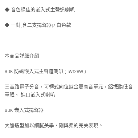
◆ 音色絕佳的嵌入式主聲道喇叭
◆ 一對(含二支揚聲器)/ 白色款
本商品詳細介紹
BOK 防磁嵌入式主聲道喇叭 ( IW128W )
三音路電子分音，可轉式向位鈦金屬高音單元，鋁振膜低音
單體、 進口嵌入式喇叭
BOK 嵌入式揚聲器
大膽造型加以細膩美學，剛與柔的完美表現。