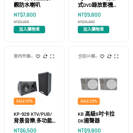
觀防水喇叭
式DVD錄放影機
+HT Soundbar藍牙
NT$
7,800
NT$
9,800
2聲道】 光纖HDMI
NT$
9,800
NT$
15,800
智慧影院組 送!光
加入購物車
加入購物車
纖線+ HDMI ARC線
室內外揚聲
卡拉OK揚
器
聲器
SALE 57%
SALE 23%
KP-928 KTV/PUB/
K8 高級8吋卡拉
背景音樂.多功能
OK揚聲器
專用喇叭(黑色)
NT$
6,500
NT$
9,800