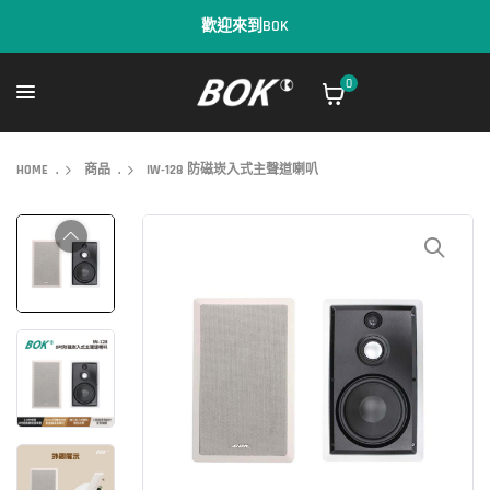
歡迎來到BOK
0
HOME
.
商品
.
IW-128 防磁崁入式主聲道喇叭