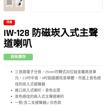
特價
IW-128 防磁崁入式主聲
道喇叭
尚有庫存
三音路電子分音，25mm可轉式向位鈦金屬高音單
元，2.5吋中音，8吋鋁振膜低音單體，市面上音色絕
佳的崁入式揚聲器
進口崁入式喇叭，音色出眾
音色絕佳的嵌入式主聲道喇叭
一對(含二支揚聲器)/ 白色款