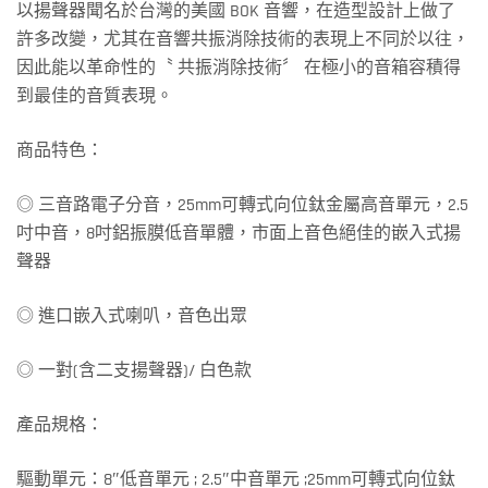
以揚聲器聞名於台灣的美國 BOK 音響，在造型設計上做了
許多改變，尤其在音響共振消除技術的表現上不同於以往，
因此能以革命性的〝 共振消除技術〞 在極小的音箱容積得
到最佳的音質表現。
商品特色：
◎ 三音路電子分音，25mm可轉式向位鈦金屬高音單元，2.5
吋中音，8吋鋁振膜低音單體，市面上音色絕佳的嵌入式揚
聲器
◎ 進口嵌入式喇叭，音色出眾
◎ 一對(含二支揚聲器)/ 白色款
產品規格：
驅動單元：8″低音單元 ; 2.5″中音單元 ;25mm可轉式向位鈦