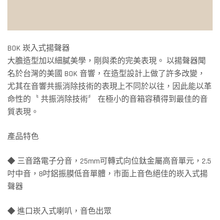
BOK 崁入式揚聲器
大膽造型加以細膩美學，剛與柔的完美表現。 以揚聲器聞
名於台灣的美國 BOK 音響，在造型設計上做了許多改變，
尤其在音響共振消除技術的表現上不同於以往，因此能以革
命性的〝 共振消除技術〞 在極小的音箱容積得到最佳的音
質表現。
產品特色
◆ 三音路電子分音，25mm可轉式向位鈦金屬高音單元，2.5
吋中音，8吋鋁振膜低音單體，市面上音色絕佳的崁入式揚
聲器
◆ 進口崁入式喇叭，音色出眾