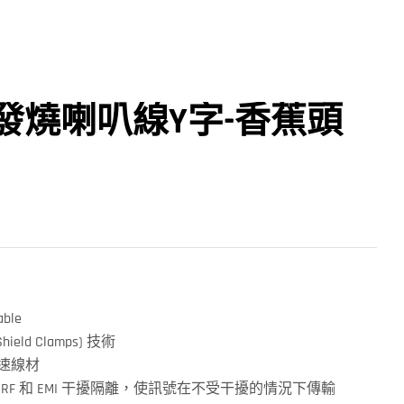
5米發燒喇叭線Y字-香蕉頭
able
Shield Clamps) 技術
音速線材
RF 和 EMI 干擾隔離，使訊號在不受干擾的情況下傳輸