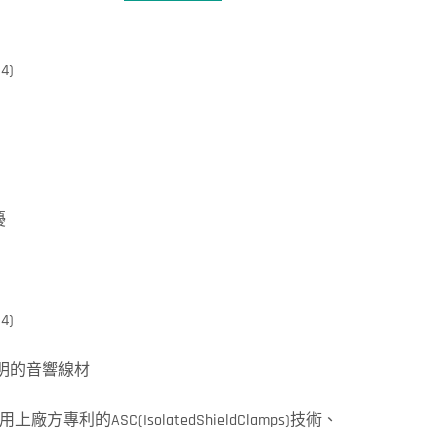
4)
擾
4)
明的音響線材
利的ASC(IsolatedShieldClamps)技術、