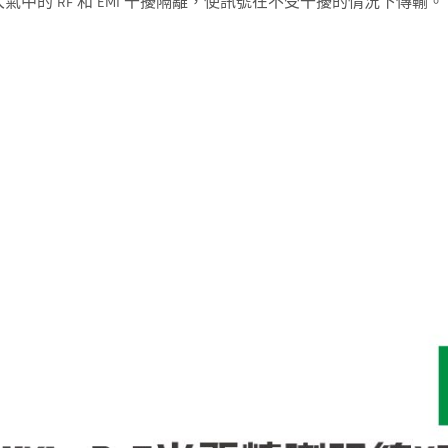
率地把大氣中的 RF 和 EMI 干擾隔離，使訊號在不受干擾的情況下傳輸。