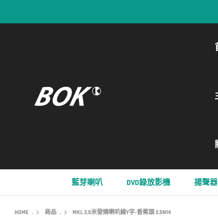
藍芽喇叭
DVD錄放影機
揚聲器
HOME
.
商品
.
MKL 2.5米發燒喇叭線Y字-香蕉頭 2.5N14