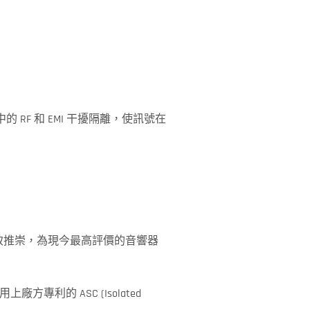
氣中的 RF 和 EMI 干擾隔離，使訊號在
論員一致推崇，為現今最高評價的音響器
的 ASC (Isolated