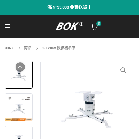
歡迎來到BOK
0
HOME
.
商品
.
SPT V10W 投影機吊架