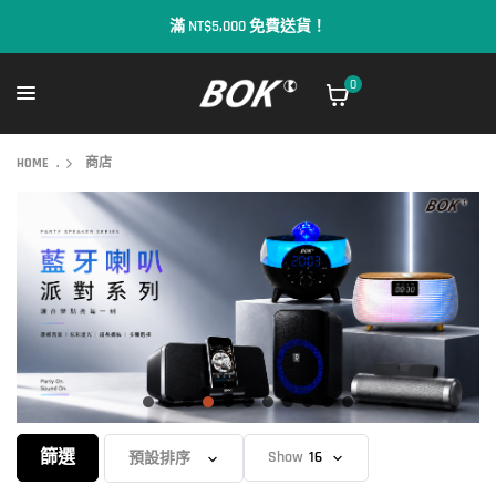
$5,000 免費送貨！
歡
0
HOME
.
商店
篩選
Show