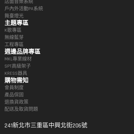
店面音樂系統
戶內外活動PA系統
舞臺燈光
主題專區
K歌專區
無線藍芽
工程專區
週邊品牌專區
MKL專業線材
SPT高級架子
KRESS器具
購物需知
會員制度
產品保固
退換貨政策
配送及取貨問題
241新北市三重區中興北街206號