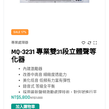
SALE 17%
專業處理器
MQ-3231 專業雙31段立體聲等
化器
內建激勵器
改善中高音 細緻度透能力
美化低音 低頻有力富有彈性
錄音式 等級全平衡
採用最新聲頻激勵處理技術，對信號進行平
NT$
5,800
滑處理
NT$
7,000
有效地增減各波段音質，使音色修飾豐滿甜
加入購物車