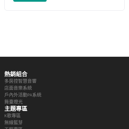
美
改善中高音細緻度及通透能力
採用全平衡輸入 / 輸出
31 波段頻點顯示
反饋指示閥值調節
可變顪率高低通濾波器
輸出信號消波指示
輸入信號電平 VU 指示
恒定 Q 值
平衡 / 不平衡恒定輸出電平
開關機對後級功率擴大機無衝擊
熱銷組合
多房控智慧音響
店面音樂系統
戶內外活動PA系統
舞臺燈光
主題專區
K歌專區
無線藍芽