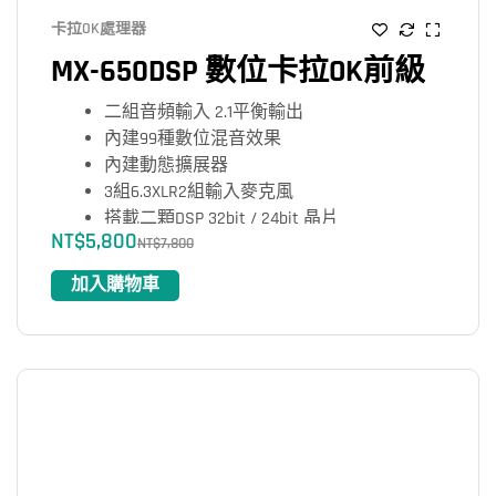
卡拉OK處理器
MX-650DSP 數位卡拉OK前級
二組音頻輸入 2.1平衡輸出
內建99種數位混音效果
內建動態擴展器
3組6.3XLR2組輸入麥克風
搭載二顆DSP 32bit / 24bit 晶片
NT$
5,800
全部採用SMT電路板設計
NT$
7,800
加入購物車