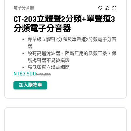
電子分音器
CT-203立體聲2分頻+單聲道3
分頻電子分音器
專業級立體聲2分頻及單聲道2分頻電子分音
器
設有高通濾波器，阻斷無用的低頻干擾，保
護揚聲器不易被損壞
高低頻獨立增益調節
NT$
3,900
可選擇立體聲或單聲道工作模式
NT$
6,200
分頻點頻率可任意調校
加入購物車