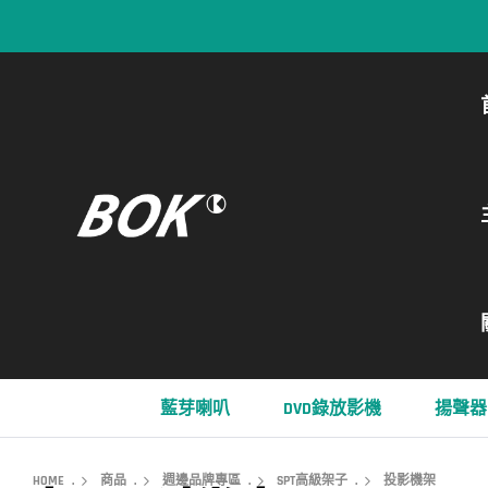
藍芽喇叭
DVD錄放影機
揚聲器
HOME
.
商品
.
週邊品牌專區
.
SPT高級架子
.
投影機架