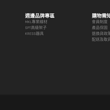
週邊品牌專區
購物需
MKL專業線材
會員制度
SPT高級架子
產品保固
KRESS器具
退換貨政
配送及取