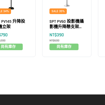
LE 34%
SALE 35%
T PV145 升降投
SPT PV60 投影機攝
機立架
影機升降懸支架臂
架
$
790
NT$
390
,200
NT$
600
尚有庫存
尚有庫存