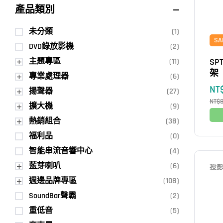
產品類別
未分類
(1)
SA
DVD錄放影機
(2)
主題專區
(11)
SP
架
專業處理器
(6)
NT
揚聲器
(27)
NT$
擴大機
(9)
熱銷組合
(38)
福利品
(0)
智能串流音響中心
(4)
藍芽喇叭
(6)
投
週邊品牌專區
(108)
SoundBar聲霸
(2)
重低音
(5)