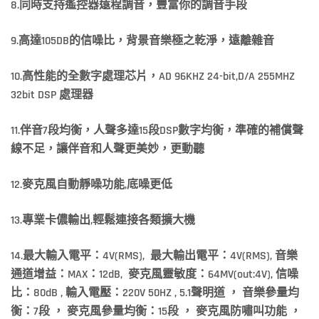
8.
同時支持遙控器遠程調音，豐富你的調音手段
9.
高達105DB
的信噪比，背景音樂極之乾淨，遠離雜音
10.
高性能的全數字處理芯片，AD 96KHZ 24-bit,D/A 255MHZ
32bit DSP
處理器
11.
伴音7
段均衡，人聲多達15
段DSP
數字均衡，準確的補償聲
線不足，讓伴音和人聲更美妙，更動聽
12.
麥克風自動靜噪功能,
底噪更低
13.
專業卡儂輸出,
輕鬆連接各類擴大機
14.
最大輸入電平：4V(RMS),
最大輸出電平：4V(RMS),
音樂
通道增益：MAX
：12dB,
麥克風靈敏度：64MV(out:4V),
信噪
比：80dB ,
輸入電壓：220V 50HZ , 5.1
聲明道
，
音樂參量均
衡：7
段
，
麥克風參量均衡：15
段
，
麥克風防嘯叫功能
，