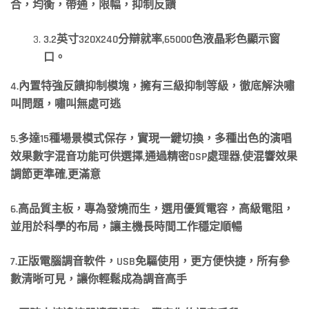
合，均衡，帶通，限幅，抑制反饋
3.2
英寸320X240
分辯就率,65000
色液晶彩色顯示窗
口。
4.
內置特強反饋抑制模塊，擁有三級抑制等級，徹底解決嘯
叫問題，嘯叫無處可逃
5.
多達15
種場景模式保存，實現一鍵切換，多種出色的演唱
效果數字混音功能可供選擇,
通過精密DSP
處理器,
使混響效果
調節更準確,
更滿意
6.
高品質主板，專為發燒而生，選用優質電容，高級電阻，
並用於科學的布局，讓主機長時間工作穩定順暢
7.
正版電腦調音軟件，USB
免驅使用，更方便快捷，所有參
數清晰可見，讓你輕鬆成為調音高手