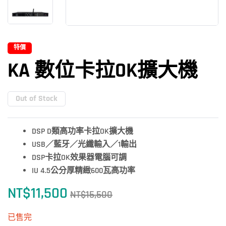
特價
KA 數位卡拉OK擴大機
Out of Stock
DSP D
類高功率卡拉OK
擴大機
USB
／藍牙／光纖輸入／1
輸出
DSP
卡拉OK
效果器電腦可調
IU 4.5公分厚精緻600瓦高功率
NT$
11,500
NT$
15,500
已售完