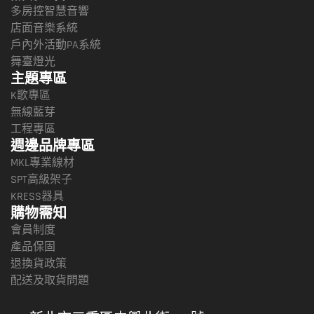
多房控智慧音響
店面音樂系統
戶內外活動PA系統
舞臺燈光
主題專區
K歌專區
無線藍芽
工程專區
週邊品牌專區
MKL專業線材
SPT高級架子
KRESS器具
購物需知
會員制度
產品保固
退換貨政策
配送及取貨問題