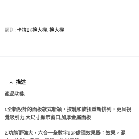
類別:
卡拉OK擴大機
,
擴大機
描述
產品功能
1.
全新設計的面板款式新穎，按鍵和旋扭重新排列，更具視
覺吸引力,
大尺寸顯示窗口,
加厚金屬面板
2.
功能更強大，六合一全數字DSP
處理效果器：效果，混